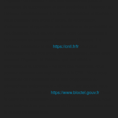
l'Agence / du Réseau. Elles sont conservées jusqu'à
demande de suppression et sont destinées à l'Agence / au
Réseau. Conformément à la loi « informatique et libertés »,
vous disposez des droits d’accès, de rectification,
d’effacement, d’opposition, de limitation et de portabilité de
vos données. Vous pouvez retirer votre consentement à
tout moment en contactant directement l’Agence / Le
Réseau. Consultez le site
https://cnil.fr/fr
pour plus
d’informations sur vos droits. Si vous estimez, après avoir
contacté l'Agence / le Réseau, que vos droits «
Informatique et Libertés » ne sont pas respectés, vous
pouvez adresser une réclamation à la CNIL. Nous vous
informons de l’existence de la liste d'opposition au
démarchage téléphonique « Bloctel », sur laquelle vous
pouvez vous inscrire ici :
https://www.bloctel.gouv.fr
. Dans
le cadre de la protection des Données personnelles, nous
vous invitons à ne pas inscrire de Données sensibles dans
le champ de saisie libre.