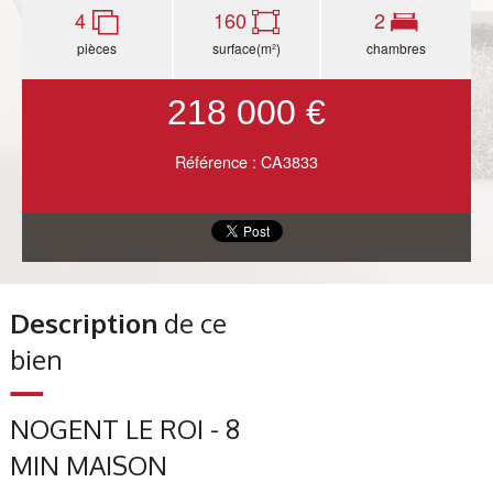
4
160
2
pièces
surface(m²)
chambres
218 000 €
Référence : CA3833
Description
de ce
bien
NOGENT LE ROI - 8
MIN MAISON