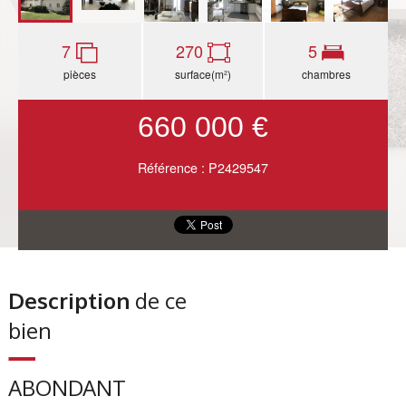
7
270
5
pièces
surface(m²)
chambres
660 000 €
Référence : P2429547
Description
de ce
bien
ABONDANT