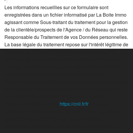
* :
Les informations recueillies sur ce formulaire sont
enregistrées dans un fichier informatisé par La Boite Immo
agissant comme Sous-traitant du traitement pour la gestion
de la clientèle/prospects de l'Agence / du Réseau qui reste
Responsable du Traitement de vos Données personnelles.
La base légale du traitement repose sur l'intérêt légitime de
l'Agence / du Réseau. Elles sont conservées jusqu'à
demande de suppression et sont destinées à l'Agence / au
Réseau. Conformément à la loi « informatique et libertés »,
vous disposez des droits d’accès, de rectification,
d’effacement, d’opposition, de limitation et de portabilité de
vos données. Vous pouvez retirer votre consentement à
tout moment en contactant directement l’Agence / Le
Réseau. Consultez le site
https://cnil.fr/fr
pour plus
d’informations sur vos droits. Si vous estimez, après avoir
contacté l'Agence / le Réseau, que vos droits «
Informatique et Libertés » ne sont pas respectés, vous