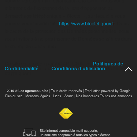
pouvez adresser une réclamation à la CNIL. Nous vous
informons de l’existence de la liste d'opposition au
démarchage téléphonique « Bloctel », sur laquelle vous
pouvez vous inscrire ici :
https://www.bloctel.gouv.fr
. Dans
le cadre de la protection des Données personnelles, nous
vous invitons à ne pas inscrire de Données sensibles dans
le champ de saisie libre.
Ce site est protégé par reCAPTCHA, les
Politiques de
Confidentialité
et es
Conditions d'utilisation
de Google
s'appliquent.
2016 © Les agences unies
| Tous droits réservés | Traduction powered by Google
Plan du site
-
Mentions légales
-
Liens
-
Admin
|
Nos honoraires
Toutes nos annonces