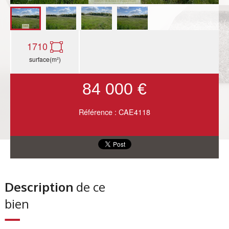
1710
surface(m²)
84 000 €
Référence : CAE4118
Description
de ce
bien