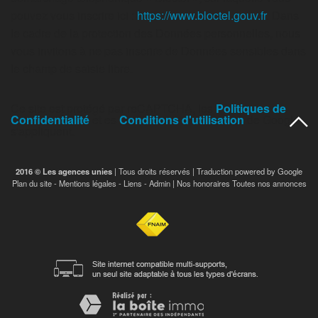
pouvez vous inscrire ici :
https://www.bloctel.gouv.fr
. Dans
le cadre de la protection des Données personnelles, nous
vous invitons à ne pas inscrire de Données sensibles dans
le champ de saisie libre.
Ce site est protégé par reCAPTCHA, les
Politiques de
Confidentialité
et es
Conditions d'utilisation
de Google
s'appliquent.
2016 © Les agences unies
| Tous droits réservés | Traduction powered by Google
Plan du site
-
Mentions légales
-
Liens
-
Admin
|
Nos honoraires
Toutes nos annonces