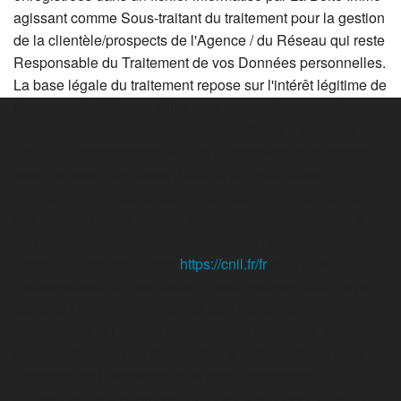
agissant comme Sous-traitant du traitement pour la gestion
de la clientèle/prospects de l'Agence / du Réseau qui reste
Responsable du Traitement de vos Données personnelles.
La base légale du traitement repose sur l'intérêt légitime de
l'Agence / du Réseau. Elles sont conservées jusqu'à
demande de suppression et sont destinées à l'Agence / au
Réseau. Conformément à la loi « informatique et libertés »,
vous disposez des droits d’accès, de rectification,
d’effacement, d’opposition, de limitation et de portabilité de
vos données. Vous pouvez retirer votre consentement à
tout moment en contactant directement l’Agence / Le
Réseau. Consultez le site
https://cnil.fr/fr
pour plus
d’informations sur vos droits. Si vous estimez, après avoir
contacté l'Agence / le Réseau, que vos droits «
Informatique et Libertés » ne sont pas respectés, vous
pouvez adresser une réclamation à la CNIL. Nous vous
informons de l’existence de la liste d'opposition au
démarchage téléphonique « Bloctel », sur laquelle vous