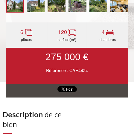
6
120
4
pièces
surface(m²)
chambres
275 000 €
Référence : CAE4424
Description
de ce
bien