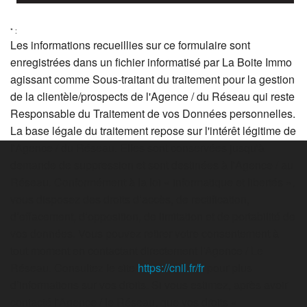
* :
Les informations recueillies sur ce formulaire sont
enregistrées dans un fichier informatisé par La Boite Immo
agissant comme Sous-traitant du traitement pour la gestion
de la clientèle/prospects de l'Agence / du Réseau qui reste
Responsable du Traitement de vos Données personnelles.
La base légale du traitement repose sur l'intérêt légitime de
l'Agence / du Réseau. Elles sont conservées jusqu'à
demande de suppression et sont destinées à l'Agence / au
Réseau. Conformément à la loi « informatique et libertés »,
vous disposez des droits d’accès, de rectification,
d’effacement, d’opposition, de limitation et de portabilité de
vos données. Vous pouvez retirer votre consentement à
tout moment en contactant directement l’Agence / Le
Réseau. Consultez le site
https://cnil.fr/fr
pour plus
d’informations sur vos droits. Si vous estimez, après avoir
contacté l'Agence / le Réseau, que vos droits «