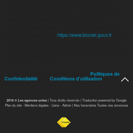
Informatique et Libertés » ne sont pas respectés, vous
pouvez adresser une réclamation à la CNIL. Nous vous
informons de l’existence de la liste d'opposition au
démarchage téléphonique « Bloctel », sur laquelle vous
pouvez vous inscrire ici :
https://www.bloctel.gouv.fr
. Dans
le cadre de la protection des Données personnelles, nous
vous invitons à ne pas inscrire de Données sensibles dans
le champ de saisie libre.
Ce site est protégé par reCAPTCHA, les
Politiques de
Confidentialité
et es
Conditions d'utilisation
de Google
s'appliquent.
2016 © Les agences unies
| Tous droits réservés | Traduction powered by Google
Plan du site
-
Mentions légales
-
Liens
-
Admin
|
Nos honoraires
Toutes nos annonces