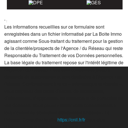
* :
Les informations recueillies sur ce formulaire sont
enregistrées dans un fichier informatisé par La Boite Immo
agissant comme Sous-traitant du traitement pour la gestion
de la clientèle/prospects de l'Agence / du Réseau qui reste
Responsable du Traitement de vos Données personnelles.
La base légale du traitement repose sur l'intérêt légitime de
l'Agence / du Réseau. Elles sont conservées jusqu'à
demande de suppression et sont destinées à l'Agence / au
Réseau. Conformément à la loi « informatique et libertés »,
vous disposez des droits d’accès, de rectification,
d’effacement, d’opposition, de limitation et de portabilité de
vos données. Vous pouvez retirer votre consentement à
tout moment en contactant directement l’Agence / Le
Réseau. Consultez le site
https://cnil.fr/fr
pour plus
d’informations sur vos droits. Si vous estimez, après avoir