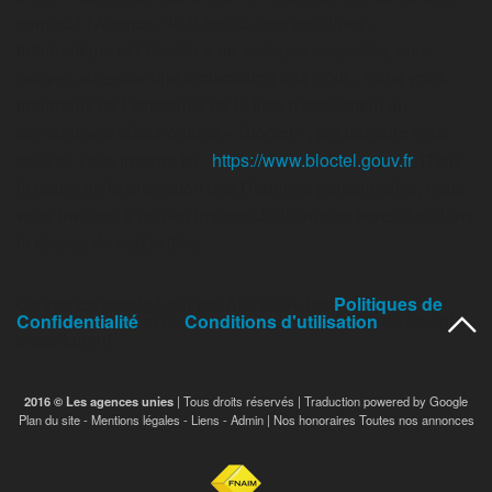
contacté l'Agence / le Réseau, que vos droits «
Informatique et Libertés » ne sont pas respectés, vous
pouvez adresser une réclamation à la CNIL. Nous vous
informons de l’existence de la liste d'opposition au
démarchage téléphonique « Bloctel », sur laquelle vous
pouvez vous inscrire ici :
https://www.bloctel.gouv.fr
. Dans
le cadre de la protection des Données personnelles, nous
vous invitons à ne pas inscrire de Données sensibles dans
le champ de saisie libre.
Ce site est protégé par reCAPTCHA, les
Politiques de
Confidentialité
et es
Conditions d'utilisation
de Google
s'appliquent.
2016 © Les agences unies
| Tous droits réservés | Traduction powered by Google
Plan du site
-
Mentions légales
-
Liens
-
Admin
|
Nos honoraires
Toutes nos annonces