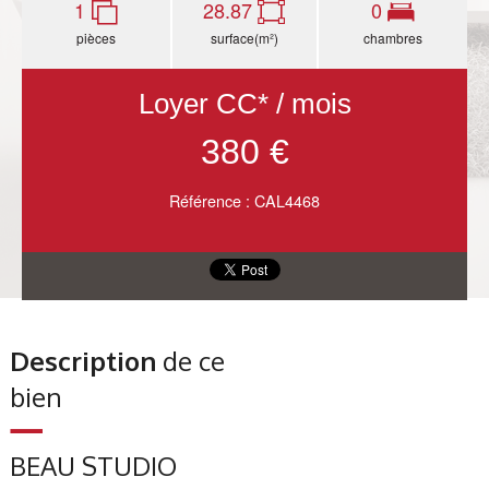
1
28.87
0
pièces
surface(m²)
chambres
Loyer CC* / mois
380 €
Référence : CAL4468
Description
de ce
bien
BEAU STUDIO