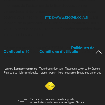
informons de l’existence de la liste d'opposition au
démarchage téléphonique « Bloctel », sur laquelle vous
pouvez vous inscrire ici :
https://www.bloctel.gouv.fr
. Dans
le cadre de la protection des Données personnelles, nous
vous invitons à ne pas inscrire de Données sensibles dans
le champ de saisie libre.
Ce site est protégé par reCAPTCHA, les
Politiques de
Confidentialité
et es
Conditions d'utilisation
de Google
s'appliquent.
2016 © Les agences unies
| Tous droits réservés | Traduction powered by Google
Plan du site
-
Mentions légales
-
Liens
-
Admin
|
Nos honoraires
Toutes nos annonces