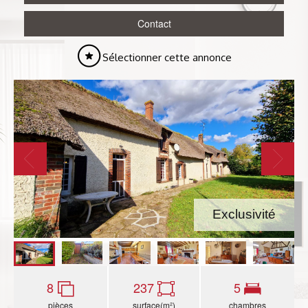
Contact
Sélectionner cette annonce
Exclusivité
8
237
5
pièces
surface(m²)
chambres