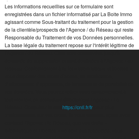
Les informations recueillies sur ce formulaire sont
enregistrées dans un fichier informatisé par La Boite Immo
agissant comme Sous-traitant du traitement pour la gestion
de la clientèle/prospects de l'Agence / du Réseau qui reste
Responsable du Traitement de vos Données personnelles.
La base légale du traitement repose sur l'intérêt légitime de
l'Agence / du Réseau. Elles sont conservées jusqu'à
demande de suppression et sont destinées à l'Agence / au
Réseau. Conformément à la loi « informatique et libertés »,
vous disposez des droits d’accès, de rectification,
d’effacement, d’opposition, de limitation et de portabilité de
vos données. Vous pouvez retirer votre consentement à
tout moment en contactant directement l’Agence / Le
Réseau. Consultez le site
https://cnil.fr/fr
pour plus
d’informations sur vos droits. Si vous estimez, après avoir
contacté l'Agence / le Réseau, que vos droits «
Informatique et Libertés » ne sont pas respectés, vous
pouvez adresser une réclamation à la CNIL. Nous vous