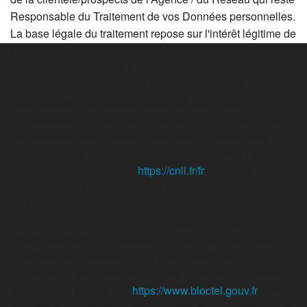
Responsable du Traitement de vos Données personnelles.
La base légale du traitement repose sur l'intérêt légitime de
l'Agence / du Réseau. Elles sont conservées jusqu'à
demande de suppression et sont destinées à l'Agence / au
Réseau. Conformément à la loi « informatique et libertés »,
vous disposez des droits d’accès, de rectification,
d’effacement, d’opposition, de limitation et de portabilité de
vos données. Vous pouvez retirer votre consentement à
tout moment en contactant directement l’Agence / Le
Réseau. Consultez le site
https://cnil.fr/fr
pour plus
d’informations sur vos droits. Si vous estimez, après avoir
contacté l'Agence / le Réseau, que vos droits «
Informatique et Libertés » ne sont pas respectés, vous
pouvez adresser une réclamation à la CNIL. Nous vous
informons de l’existence de la liste d'opposition au
démarchage téléphonique « Bloctel », sur laquelle vous
pouvez vous inscrire ici :
https://www.bloctel.gouv.fr
. Dans