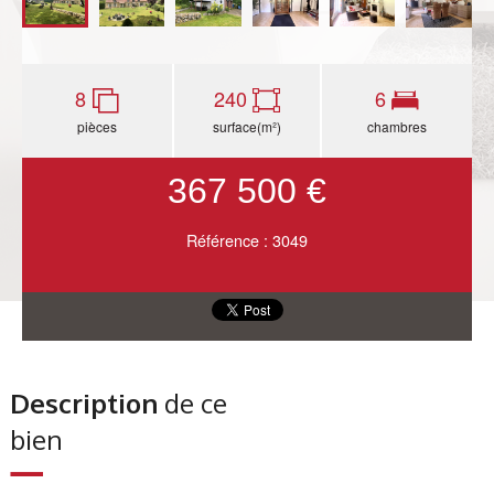
8
240
6
pièces
surface(m²)
chambres
367 500 €
Référence : 3049
Description
de ce
bien