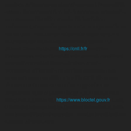
demande de suppression et sont destinées à l'Agence / au
Réseau. Conformément à la loi « informatique et libertés »,
vous disposez des droits d’accès, de rectification,
d’effacement, d’opposition, de limitation et de portabilité de
vos données. Vous pouvez retirer votre consentement à
tout moment en contactant directement l’Agence / Le
Réseau. Consultez le site
https://cnil.fr/fr
pour plus
d’informations sur vos droits. Si vous estimez, après avoir
contacté l'Agence / le Réseau, que vos droits «
Informatique et Libertés » ne sont pas respectés, vous
pouvez adresser une réclamation à la CNIL. Nous vous
informons de l’existence de la liste d'opposition au
démarchage téléphonique « Bloctel », sur laquelle vous
pouvez vous inscrire ici :
https://www.bloctel.gouv.fr
. Dans
le cadre de la protection des Données personnelles, nous
vous invitons à ne pas inscrire de Données sensibles dans
le champ de saisie libre.