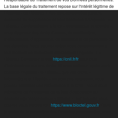
La base légale du traitement repose sur l'intérêt légitime de
l'Agence / du Réseau. Elles sont conservées jusqu'à
demande de suppression et sont destinées à l'Agence / au
Réseau. Conformément à la loi « informatique et libertés »,
vous disposez des droits d’accès, de rectification,
d’effacement, d’opposition, de limitation et de portabilité de
vos données. Vous pouvez retirer votre consentement à
tout moment en contactant directement l’Agence / Le
Réseau. Consultez le site
https://cnil.fr/fr
pour plus
d’informations sur vos droits. Si vous estimez, après avoir
contacté l'Agence / le Réseau, que vos droits «
Informatique et Libertés » ne sont pas respectés, vous
pouvez adresser une réclamation à la CNIL. Nous vous
informons de l’existence de la liste d'opposition au
démarchage téléphonique « Bloctel », sur laquelle vous
pouvez vous inscrire ici :
https://www.bloctel.gouv.fr
. Dans
le cadre de la protection des Données personnelles, nous