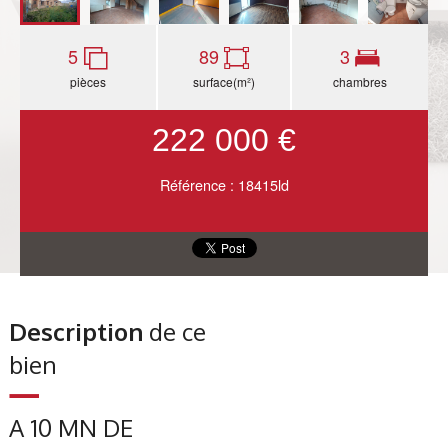
5
89
3
pièces
surface(m²)
chambres
222 000 €
Référence : 18415ld
Description
de ce
bien
A 10 MN DE