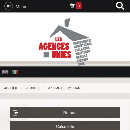
0
Menu
ACCUEIL
SERVILLE
A 10 MN DE HOUDAN
Retour
Calculette