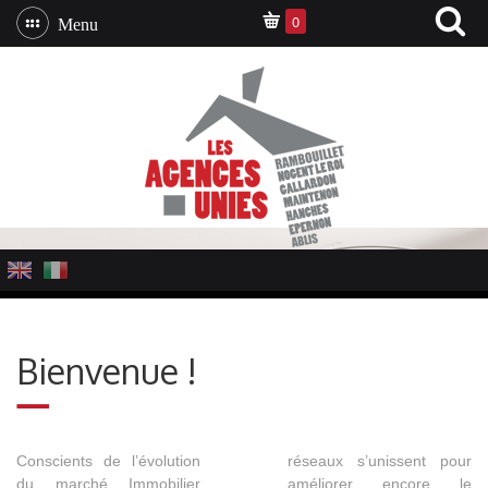
0
Menu
Bienvenue !
Conscients de l’évolution
réseaux s’unissent pour
du marché Immobilier
améliorer encore le