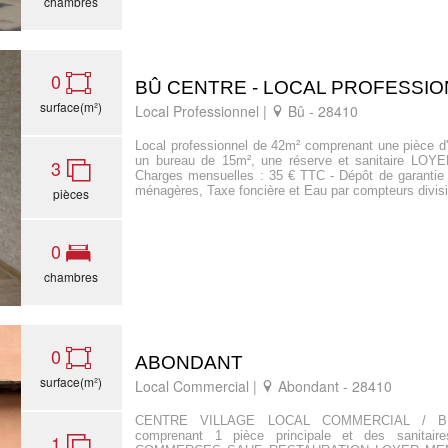
chambres
0
BÛ CENTRE - LOCAL PROFESSI
surface(m²)
Local Professionnel |
Bû - 28410
Local professionnel de 42m² comprenant une pièce d'
un bureau de 15m², une réserve et sanitaire LO
3
Charges mensuelles : 35 € TTC - Dépôt de garantie
ménagères, Taxe foncière et Eau par compteurs divisi
pièces
0
chambres
0
ABONDANT
surface(m²)
Local Commercial |
Abondant - 28410
CENTRE VILLAGE LOCAL COMMERCIAL / BU
comprenant 1 pièce principale et des sanitair
1