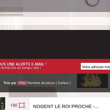
US UNE ALERTE E-MAIL !
 recherche en temps réel !
Trier par :
Prix
Nombres de pièces
Surface
186
NOGENT LE ROI PROCHE -...