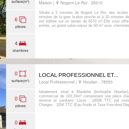
surface(m²)
Maison |
Nogent-Le-Roi - 28210
Sous
Compromis
Située à 5 minutes de Nogent Le Roi, des école
minutes de la gare la plus proche et à 10 minutes de 
6
est édifiée sur un terrain de 6570 m².Elle vous off
entrée, un grand salon-séjour de 50 m² avec cheminée
pièces
4
chambres
0
LOCAL PROFESSIONNEL ET...
surface(m²)
Local Professionnel |
Houdan - 78550
Idealement situé à Maulette (limitrophe Houdan)
commercial de 103,33m² comprenant une pièce d'ac
0
réserve et sanitaire. Loyer : 1800€ TTC par moi
Charges : 105€ TTC (Eau froide et Taxe Foncière) Dépô
pièces
0