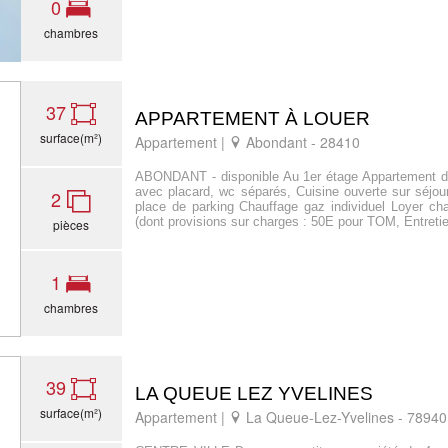
0
chambres
37
APPARTEMENT À LOUER
surface(m²)
Appartement |
Abondant - 28410
ABONDANT - disponible Au 1er étage Appartement d
avec placard, wc séparés, Cuisine ouverte sur séjou
2
place de parking Chauffage gaz individuel Loyer c
(dont provisions sur charges : 50E pour TOM, Entretie
pièces
1
chambres
39
LA QUEUE LEZ YVELINES
surface(m²)
Appartement |
La Queue-Lez-Yvelines - 78940