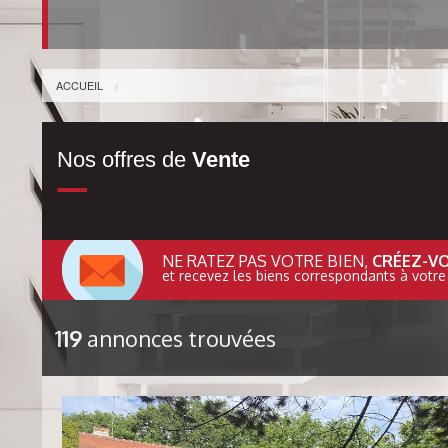
ACCUEIL
Nos offres de
Vente
NE RATEZ PAS VOTRE BIEN,
CRÉEZ-VO
et recevez les biens correspondants à votre
119
annonces trouvées