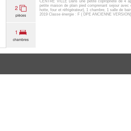
CENTRE VILLE Dans une petite copropriété de 4 ap
petite maison de plain pied comprenant sejour avec 
2
hotte, four et réfrigérateur), 1 chambre, 1 salle de 
2019 Classe énergie : F ( DPE ANCIENNE VERSION) 
pièces
1
chambres