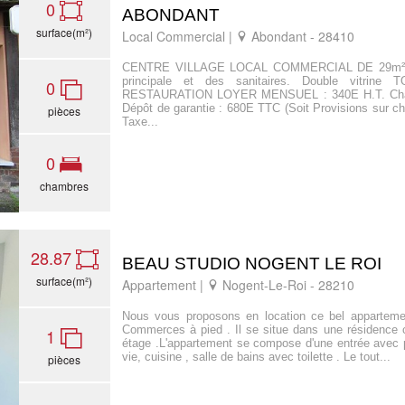
0
ABONDANT
surface(m²)
Local Commercial |
Abondant - 28410
CENTRE VILLAGE LOCAL COMMERCIAL DE 29m² en
principale et des sanitaires. Double vitr
0
RESTAURATION LOYER MENSUEL : 340E H.T. Char
Dépôt de garantie : 680E TTC (Soit Provisions sur c
pièces
Taxe...
0
chambres
28.87
BEAU STUDIO NOGENT LE ROI
surface(m²)
Appartement |
Nogent-Le-Roi - 28210
Nous vous proposons en location ce bel apparteme
Commerces à pied . Il se situe dans une résidence
1
étage .L'appartement se compose d'une entrée avec p
vie, cuisine , salle de bains avec toilette . Le tout...
pièces