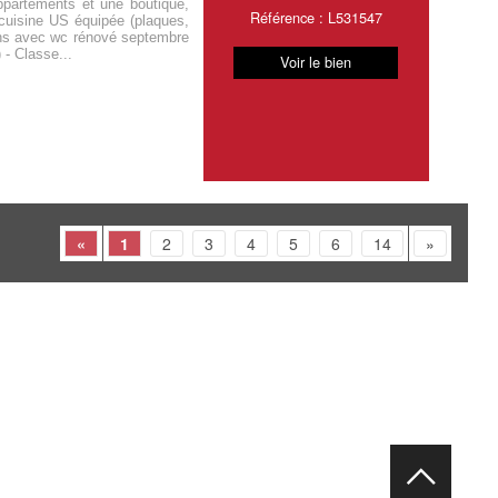
partements et une boutique,
Référence : L531547
cuisine US équipée (plaques,
bains avec wc rénové septembre
- Classe...
Voir le bien
«
1
2
3
4
5
6
14
»