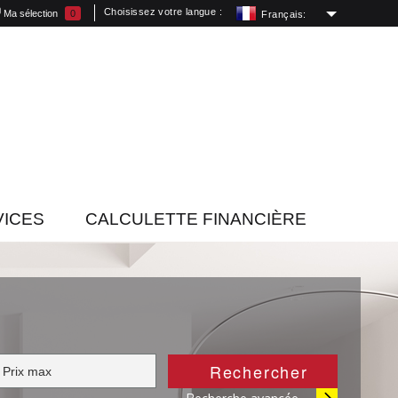
Choisissez votre langue :
Ma sélection
0
Français:
VICES
CALCULETTE FINANCIÈRE
rechercher