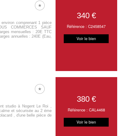
340 €
viron comprenant 1 pièce
Référence : C2458547
ine TOUS COMMERCES SAUF
ges mensuelles : 20E TTC
harges annuelles : 240E (Eau,
Voir le bien
380 €
nt studio à Nogent Le Roi ,
Référence : CAL4468
 calme et sécurisée au 2 éme
lacard , d'une belle pièce de
Voir le bien