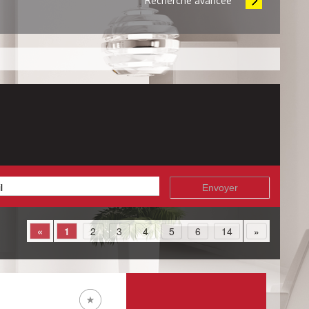
Recherche avancée
«
1
2
3
4
5
6
14
»