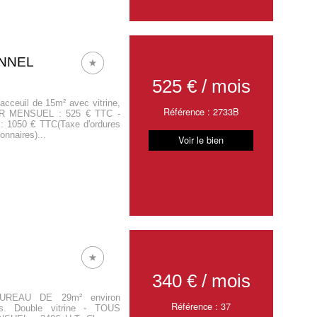
ONNEL
525 € / mois
acceuil de 15m² avec vitrine,
Référence : 2733B
YER MENSUEL : 525 € TTC -
 : 1050 € TTC(Taxe d'ordures
onnaires)...
Voir le bien
340 € / mois
REAU DE 29m² environ
Référence : 37
es. Double vitrine - TOUS