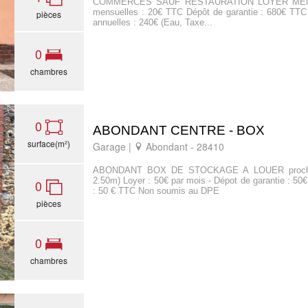
COMMERCES SAUF RESTAURATION LOYER MENSU
mensuelles : 20€ TTC Dépôt de garantie : 680€ TTC 
pièces
annuelles : 240€ (Eau, Taxe...
0
chambres
0
ABONDANT CENTRE - BOX
surface(m²)
Garage |
Abondant - 28410
ABONDANT BOX DE STOCKAGE A LOUER proche ce
2.50m) Loyer : 50€ par mois - Dépot de garantie : 50€
0
: 50 € TTC Non soumis au DPE
pièces
0
chambres