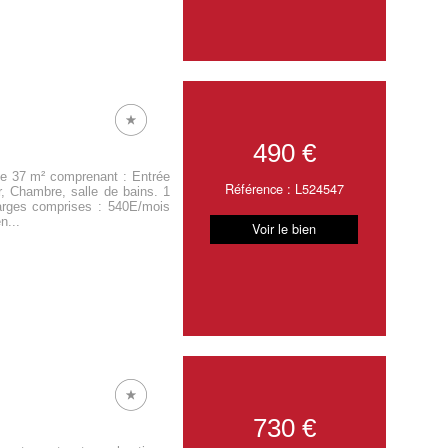
490 €
e 37 m² comprenant : Entrée
Référence : L524547
r, Chambre, salle de bains. 1
harges comprises : 540E/mois
n...
Voir le bien
730 €