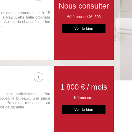
Nous consulter
s et des commerces et à 15
Référence : CA4393
la N12 ,Cette belle propriété
re : Au rez-de-chaussée : Une
...
Voir le bien
1 800 € / mois
, Local professionnel et/ou
Référence :
cueil, 4 bureaux, une pièce
s - Provision mensuelle sur
t de garantie...
Voir le bien