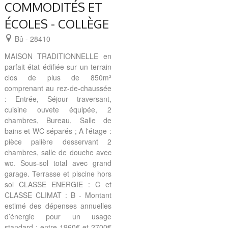
COMMODITÉS ET
ÉCOLES - COLLÈGE
Bû - 28410
MAISON TRADITIONNELLE en
parfait état édifiée sur un terrain
clos de plus de 850m²
comprenant au rez-de-chaussée
: Entrée, Séjour traversant,
cuisine ouvete équipée, 2
chambres, Bureau, Salle de
bains et WC séparés ; A l'étage :
pièce palière desservant 2
chambres, salle de douche avec
wc. Sous-sol total avec grand
garage. Terrasse et piscine hors
sol CLASSE ENERGIE : C et
CLASSE CLIMAT : B - Montant
estimé des dépenses annuelles
d’énergie pour un usage
standard : entre 1960€ et 2700€