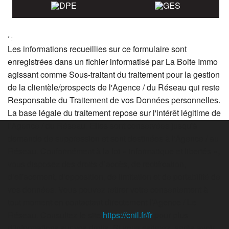
* :
Les informations recueillies sur ce formulaire sont
enregistrées dans un fichier informatisé par La Boite Immo
agissant comme Sous-traitant du traitement pour la gestion
de la clientèle/prospects de l'Agence / du Réseau qui reste
Responsable du Traitement de vos Données personnelles.
La base légale du traitement repose sur l'intérêt légitime de
l'Agence / du Réseau. Elles sont conservées jusqu'à
demande de suppression et sont destinées à l'Agence / au
Réseau. Conformément à la loi « informatique et libertés »,
vous disposez des droits d’accès, de rectification,
d’effacement, d’opposition, de limitation et de portabilité de
vos données. Vous pouvez retirer votre consentement à
tout moment en contactant directement l’Agence / Le
Réseau. Consultez le site
https://cnil.fr/fr
pour plus
d’informations sur vos droits. Si vous estimez, après avoir