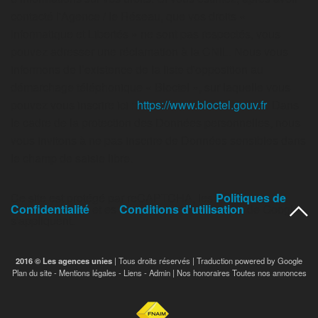
contacté l'Agence / le Réseau, que vos droits «
Informatique et Libertés » ne sont pas respectés, vous
pouvez adresser une réclamation à la CNIL. Nous vous
informons de l’existence de la liste d'opposition au
démarchage téléphonique « Bloctel », sur laquelle vous
pouvez vous inscrire ici :
https://www.bloctel.gouv.fr
. Dans
le cadre de la protection des Données personnelles, nous
vous invitons à ne pas inscrire de Données sensibles dans
le champ de saisie libre.
Ce site est protégé par reCAPTCHA, les
Politiques de
Confidentialité
et es
Conditions d'utilisation
de Google
s'appliquent.
2016 © Les agences unies
| Tous droits réservés | Traduction powered by Google
Plan du site
-
Mentions légales
-
Liens
-
Admin
|
Nos honoraires
Toutes nos annonces