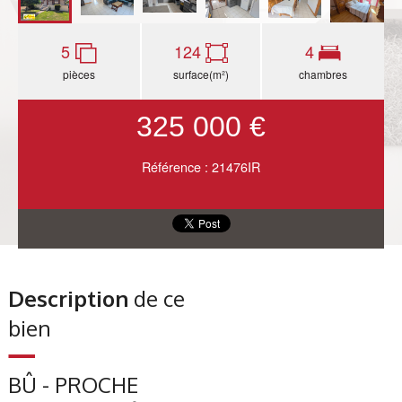
5
124
4
pièces
surface(m²)
chambres
325 000 €
Référence : 21476IR
Description
de ce
bien
BÛ - PROCHE