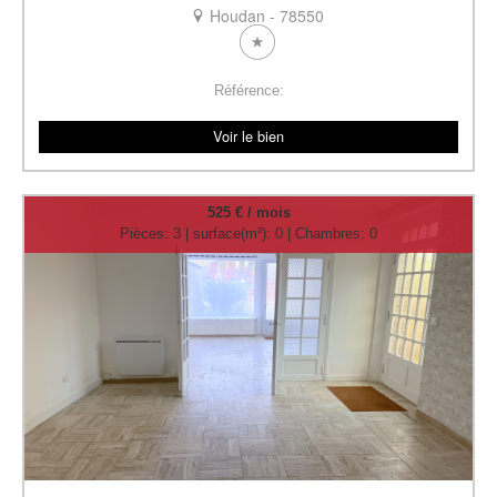
Houdan - 78550
Référence:
Voir le bien
525 € / mois
Pièces: 3 | surface(m²): 0 | Chambres: 0