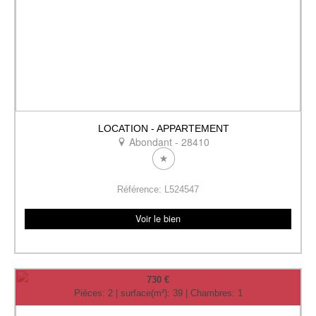
LOCATION - APPARTEMENT
Abondant - 28410
Référence: L524547
Voir le bien
730 €
Pièces: 2 | surface(m²): 39 | Chambres: 1