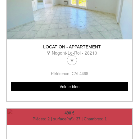
LOCATION - APPARTEMENT
Nogent-Le-Roi - 28210
Référence: CAL4468
Voir le bien
490 €
Pièces: 2 | surface(m²): 37 | Chambres: 1