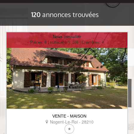
120
annonces trouvées
Nous consulter
Pièces: 6 | surface(m²): 186 | Chambres: 4
VENTE - MAISON
Nogent-Le-Roi - 28210